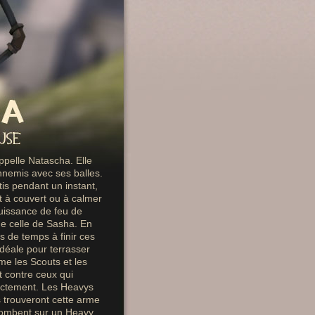
pelle Natascha. Elle
nnemis avec ses balles.
is pendant un instant,
t à couvert ou à calmer
uissance de feu de
e celle de Sasha. En
 de temps à finir ces
idéale pour terrasser
me les Scouts et les
t contre ceux qui
rectement. Les Heavys
s trouveront cette arme
 tombent sur un Heavy